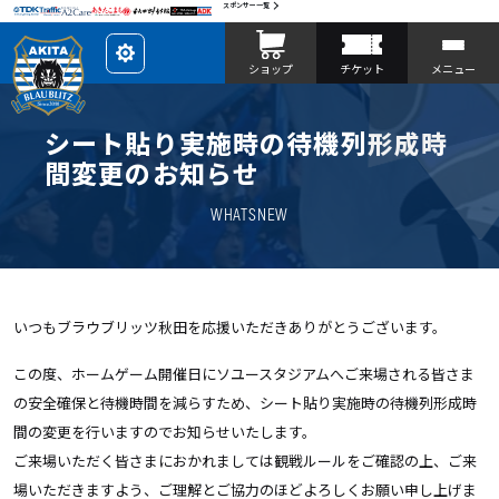
スポンサー一覧
レ
ショップ
チケット
メニュー
イ
ア
ウ
ト
を
シート貼り実施時の待機列形成時
カ
ス
間変更のお知らせ
タ
マ
イ
WHATSNEW
ズ
いつもブラウブリッツ秋田を応援いただきありがとうございます。
この度、ホームゲーム開催日にソユースタジアムへご来場される皆さま
の
安全確保と待機時間を減らすため
、シート貼り実施時の待機列形成時
間の変更を行いますのでお知らせいたします。
ご来場いただく皆さまにおかれましては観戦ルールをご確認の上、ご来
場いただきますよう、ご理解とご協力のほどよろしくお願い申し上げま