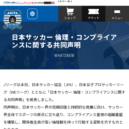
スポンサー一覧
レ
ショップ
チケット
メニュー
イ
ア
ウ
ト
を
日本サッカー 倫理・コンプライア
カ
ス
ンスに関する共同声明
タ
マ
イ
WHATSNEW
ズ
Jリーグは本日、日本サッカー協会（JFA）、
日本女子プロサッカーリー
グ（WEリーグ）とともに「
日本サッカー 倫理・コンプライアンスに関す
る共同声明」を発表しました。
同声明は、日本サッカー界の信頼回復と持続的な発展に向け、
サッカー
界全体でスポーツの原点に立ち返り、
コンプライアンス重視の組織基盤
を構築し、
関係者全員が高い倫理観を持って行動する姿勢を示すものと