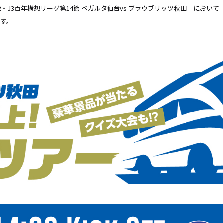
田J2・J3百年構想リーグ第14節 ベガルタ仙台vs ブラウブリッツ秋田」にお
ます。