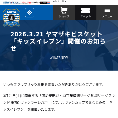
スポンサー一覧
レ
ショップ
チケット
メニュー
イ
ア
ウ
ト
を
2026.3.21 ヤマザキビスケット
カ
ス
「キッズイレブン」開催のお知ら
タ
マ
せ
イ
ズ
WHATSNEW
いつもブラウブリッツ秋田を応援いただきありがとうございます。
3月21日(土)に開催する「明治安田J2・J3百年構想リーグ 地域リーグラウ
ンド 第7節 ヴァンラーレ八戸」にて、ルヴァンカップでおなじみの「キ
ッズイレブン」を開催いたします。