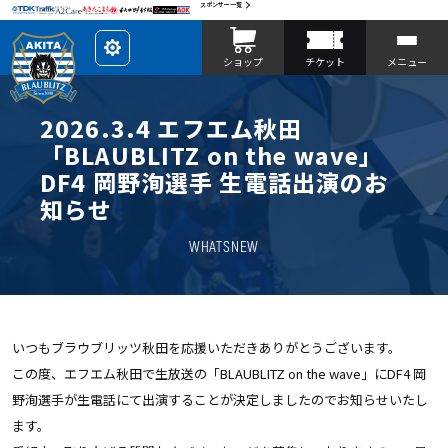
スポンサー一覧
レ
ショップ
チケット
メニュー
イ
ア
ウ
ト
を
2026.3.4 エフエム秋田
カ
ス
「BLAUBLITZ on the wave」
タ
マ
DF4 岡野洵選手 生電話出演のお
イ
ズ
知らせ
WHATSNEW
いつもブラウブリッツ秋田を応援いただきありがとうございます。
この度、エフエム秋田で生放送の「BLAUBLITZ on the wave」にDF4 岡
野洵選手が生電話にて出演することが決定しましたのでお知らせいたし
ます。