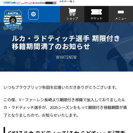
スポンサー一覧
レ
ショップ
チケット
メニュー
イ
ア
ウ
ト
を
ルカ・ラドティッチ選手 期限付き
カ
ス
移籍期間満了のお知らせ
タ
マ
イ
WHATSNEW
ズ
いつもブラウブリッツ秋田を応援いただきありがとうございます。
この度、V・ファーレン長崎より期限付き移籍で加入しておりましたル
カ・ラドティッチ選手が、2025シーズンをもって期限付き移籍期間が満
了となりましたので、お知らせいたします。