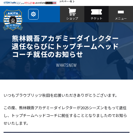
スポンサー一覧
レ
ショップ
チケット
メニュー
イ
ア
ウ
ト
を
熊林親吾アカデミーダイレクター
カ
ス
退任ならびにトップチームヘッド
タ
マ
コーチ就任のお知らせ
イ
ズ
WHATSNEW
いつもブラウブリッツ秋田を応援いただきありがとうございます。
この度、熊林親吾アカデミーダイレクターが2025シーズンをもって退任
し、トップチームヘッドコーチに就任することとなりましたのでお知ら
せいたします。