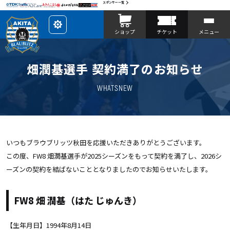
スポンサー一覧
レ
ショップ
チケット
メニュー
イ
ア
ウ
ト
を
畑潤基選手 契約満了のお知らせ
カ
ス
タ
マ
WHATSNEW
イ
ズ
いつもブラウブリッツ秋田を応援いただきありがとうございます。
この度、FW8 畑潤基選手が2025シーズンをもって契約を満了し、2026シ
ーズンの契約を結ばないこととなりましたのでお知らせいたします。
FW8 畑 潤基（はた じゅんき）
【生年月日】1994年8月14日