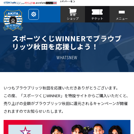
スポンサー一覧
レ
ショップ
チケット
メニュー
イ
ア
ウ
ト
を
スポーツくじWINNERでブラウブ
カ
ス
リッツ秋田を応援しよう！
タ
マ
イ
WHATSNEW
ズ
いつもブラウブリッツ秋田を応援いただきありがとうございます。
この度、「スポーツくじWINNER」を特設サイトからご購入いただくと、
売り上げの全額がブラウブリッツ秋田に還元されるキャンペーンが開催
されますのでお知らせいたします。