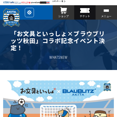
スポンサー一覧
レ
ショップ
チケット
メニュー
イ
ア
ウ
ト
を
「お文具といっしょ×ブラウブリ
カ
ス
ッツ秋田」コラボ記念イベント決
タ
マ
定！
イ
ズ
WHATSNEW