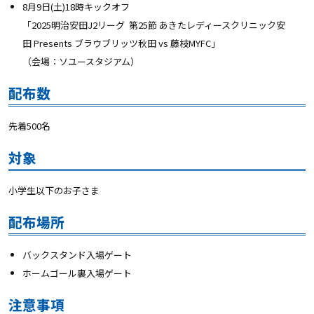
8月9日(土)18時キックオフ
「2025明治安田J2リーグ 第25節 あきたレディースクリニック安
田
Presents ブラウブリッツ秋田 vs 藤枝MYFC」
（会場：ソユースタジアム）
配布数
先着500名
対象
小学生以下のお子さま
配布場所
バックスタンド入場ゲート
ホームゴール裏入場ゲート
注意事項