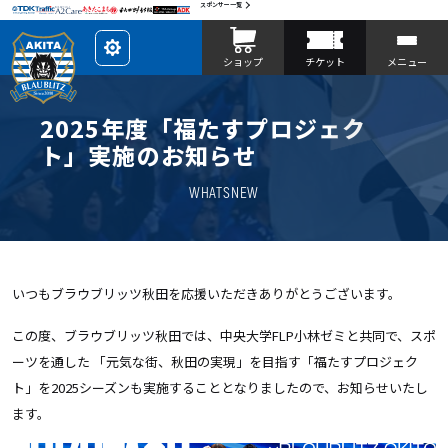
スポンサー一覧
レ
ショップ
チケット
メニュー
イ
ア
ウ
ト
を
2025年度「福たすプロジェク
カ
ス
ト」実施のお知らせ
タ
マ
イ
WHATSNEW
ズ
いつもブラウブリッツ秋田を応援いただきありがとうございます。
この度、ブラウブリッツ秋田では、中央大学FLP小林ゼミと共同で、スポ
ーツを通した 「元気な街、秋田の実現」を目指す「福たすプロジェク
ト」を2025シーズンも実施することとなりましたので、お知らせいたし
ます。