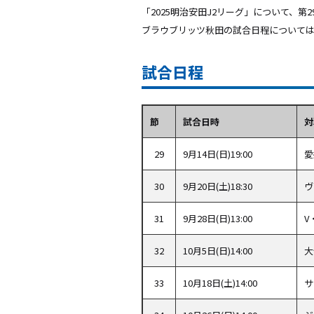
「2025明治安田J2リーグ」について、
ブラウブリッツ秋田の試合日程について
試合日程
節
試合日時
対
29
9月14日(日)19:00
愛
30
9月20日(土)18:30
ヴ
31
9月28日(日)13:00
V
32
10月5日(日)14:00
大
33
10月18日(土)14:00
サ