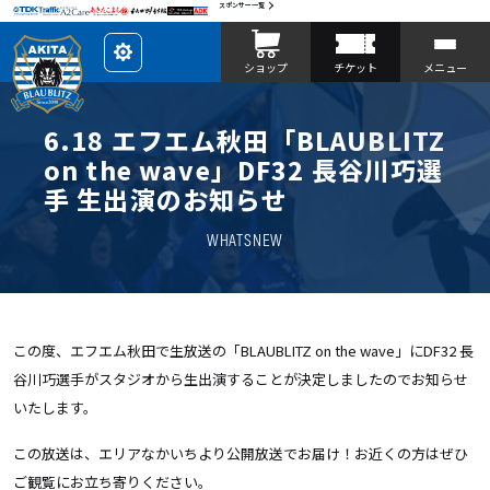
スポンサー一覧
レ
ショップ
チケット
メニュー
イ
ア
ウ
ト
を
6.18 エフエム秋田「BLAUBLITZ
カ
ス
on the wave」DF32 長谷川巧選
タ
マ
手 生出演のお知らせ
イ
ズ
WHATSNEW
この度、エフエム秋田で生放送の「BLAUBLITZ on the wave」にDF32 長
谷川巧選手がスタジオから生出演することが決定しましたのでお知らせ
いたします。
この放送は、エリアなかいちより公開放送でお届け！お近くの方はぜひ
ご観覧にお立ち寄りください。