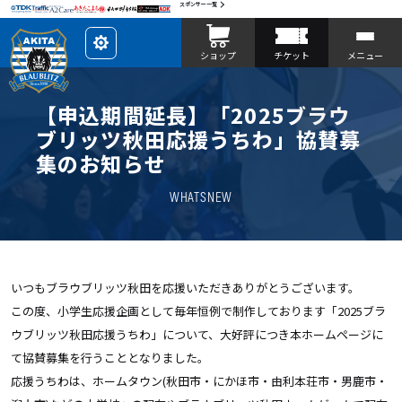
スポンサー一覧
レ
ショップ
チケット
メニュー
イ
ア
ウ
ト
を
【申込期間延長】「2025ブラウ
カ
ス
ブリッツ秋田応援うちわ」協賛募
タ
マ
集のお知らせ
イ
ズ
WHATSNEW
いつもブラウブリッツ秋田を応援いただきありがとうございます。
この度、小学生応援企画として毎年恒例で制作しております「2025ブラ
ウブリッツ秋田応援うちわ」について、大好評につき本ホームページに
て協賛募集を行うこととなりました。
応援うちわは、ホームタウン(秋田市・にかほ市・由利本荘市・男鹿市・