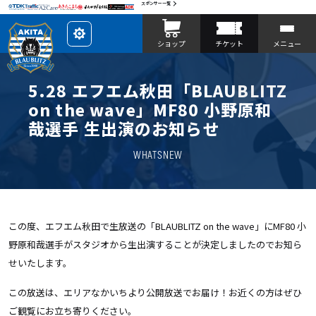
スポンサー一覧
レ
ショップ
チケット
メニュー
イ
ア
ウ
ト
を
5.28 エフエム秋田「BLAUBLITZ
カ
ス
on the wave」MF80 小野原和
タ
マ
哉選手 生出演のお知らせ
イ
ズ
WHATSNEW
この度、エフエム秋田で生放送の「BLAUBLITZ on the wave」にMF80 小
野原和哉選手がスタジオから生出演することが決定しましたのでお知ら
せいたします。
この放送は、エリアなかいちより公開放送でお届け！お近くの方はぜひ
ご観覧にお立ち寄りください。