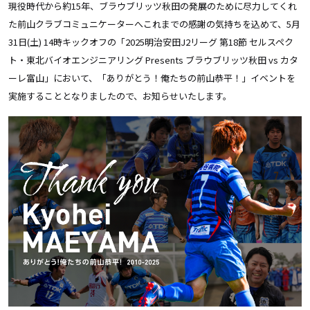
現役時代から約15年、ブラウブリッツ秋田の発展のために尽力してくれ
た前山クラブコミュニケーターへこれまでの感謝の気持ちを込めて、5月
31日(土) 14時キックオフの「2025明治安田J2リーグ 第18節 セルスペク
ト・東北バイオエンジニアリング Presents ブラウブリッツ秋田 vs カタ
ーレ富山」において、「ありがとう！俺たちの前山恭平！」イベントを
実施することとなりましたので、お知らせいたします。