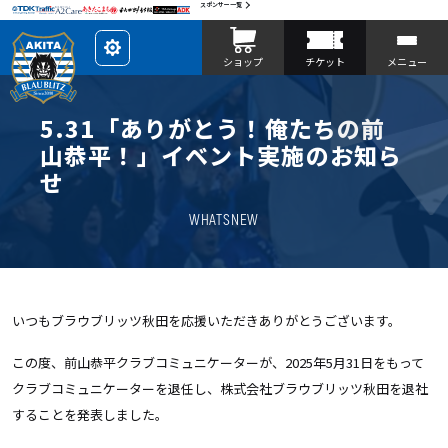
スポンサー一覧
レ
ショップ
チケット
メニュー
イ
ア
ウ
ト
を
5.31「ありがとう！俺たちの前
カ
ス
山恭平！」イベント実施のお知ら
タ
マ
せ
イ
ズ
WHATSNEW
いつもブラウブリッツ秋田を応援いただきありがとうございます。
この度、前山恭平クラブコミュニケーターが、2025年5月31日をもって
クラブコミュニケーターを退任し、株式会社ブラウブリッツ秋田を退社
することを発表しました。