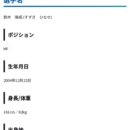
鈴木 陽成 (すずき ひなせ)
ポジション
MF
生年月日
2004年12月22日
身長/体重
161cm／62kg
出身地