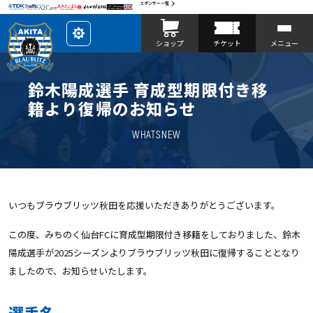
スポンサー一覧
レ
ショップ
チケット
メニュー
イ
ア
ウ
ト
を
鈴木陽成選手 育成型期限付き移
カ
ス
籍より復帰のお知らせ
タ
マ
イ
WHATSNEW
ズ
いつもブラウブリッツ秋田を応援いただきありがとうございます。
この度、みちのく仙台FCに育成型期限付き移籍をしておりました、鈴木
陽成選手が2025シーズンよりブラウブリッツ秋田に復帰することとなり
ましたので、お知らせいたします。
選手名