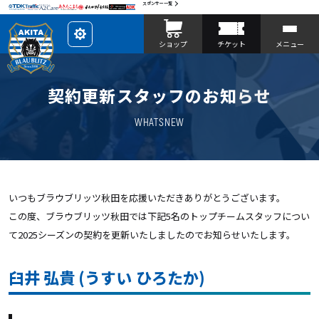
スポンサー一覧
レ
ショップ
チケット
メニュー
イ
ア
ウ
ト
を
契約更新スタッフのお知らせ
カ
ス
タ
マ
WHATSNEW
イ
ズ
いつもブラウブリッツ秋田を応援いただきありがとうございます。
この度、ブラウブリッツ秋田では下記5名のトップチームスタッフについ
て2025シーズンの契約を更新いたしましたのでお知らせいたします。
臼井 弘貴 (うすい ひろたか)