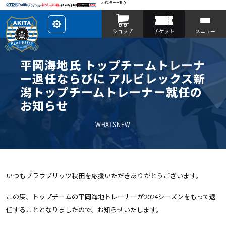
スポンサー一覧
レ
ショップ
チケット
メニュー
イ
ア
ウ
ト
を
平岡海地氏 トップチームトレーナ
カ
ス
ー退任ならびに アルビレックス新
タ
マ
潟トップチームトレーナー就任の
イ
ズ
お知らせ
WHATSNEW
いつもブラウブリッツ秋田を応援いただきありがとうございます。
この度、トップチームの平岡海地トレーナーが2024シーズンをもって退
任することとなりましたので、お知らせいたします。