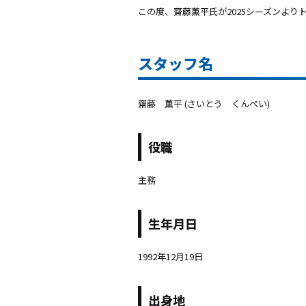
この度、齋藤薫平氏が2025シーズンよ
スタッフ名
齋藤 薫平
(さいとう くんぺい)
役職
主務
生年月日
1992年12月19日
出身地