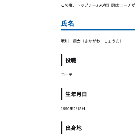
この度、トップチームの坂川翔太コーチが
氏名
坂川 翔太（さかがわ しょうた）
役職
コーチ
生年月日
1990年2月8日
出身地