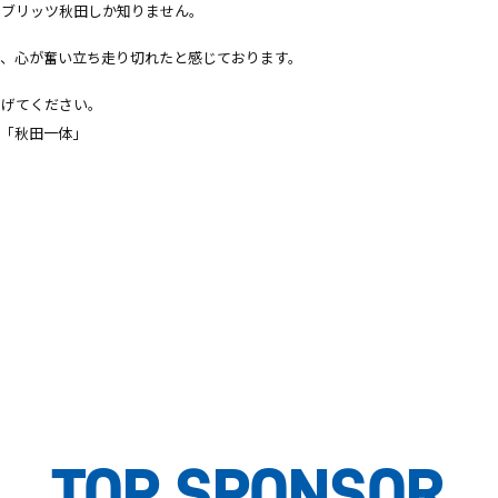
ウブリッツ秋田しか知りません。
で、心が奮い立ち走り切れたと感じております。
あげてください。
に「秋田一体」
。
TOP SPONSOR