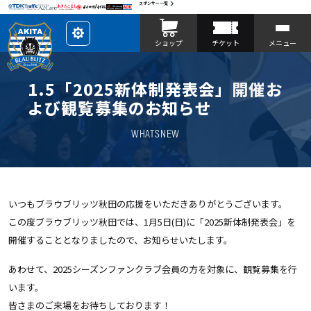
スポンサー一覧
レ
ショップ
チケット
メニュー
イ
ア
ウ
ト
を
1.5「2025新体制発表会」開催お
カ
ス
よび観覧募集のお知らせ
タ
マ
イ
WHATSNEW
ズ
いつもブラウブリッツ秋田の応援をいただきありがとうございます。
この度ブラウブリッツ秋田では、1月5日(日)に「2025新体制発表会」を
開催することとなりましたので、お知らせいたします。
あわせて、2025シーズンファンクラブ会員の方を対象に、観覧募集を行
います。
皆さまのご来場をお待ちしております！