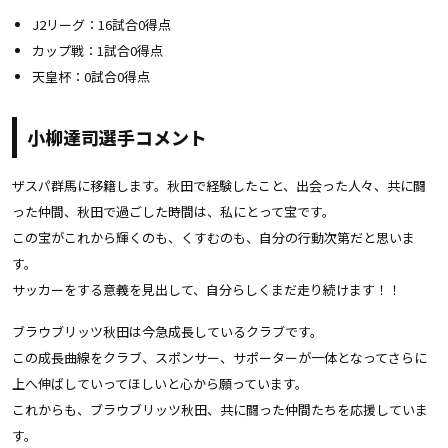
J2リーグ：16試合0得点
カップ戦：1試合0得点
天皇杯：0試合0得点
小柳達司選手コメント
ザスパ群馬に移籍します。秋田で経験したこと、出会った人々、共に闘
った仲間、秋田で過ごした時間は、私にとって宝です。
この宝がこれから輝くのも、くすむのも、自分の行動次第だと思いま
す。
サッカーをする意義を見出して、自分らしくまだ走り続けます！！
ブラウブリッツ秋田は今急成⻑しているクラブです。
この成⻑曲線をクラブ、スポンサー、サポーターが一体となってさらに
上へ伸ばしていってほしいと心から願っています。
これからも、ブラウブリッツ秋田、共に闘った仲間たちを応援していま
す。