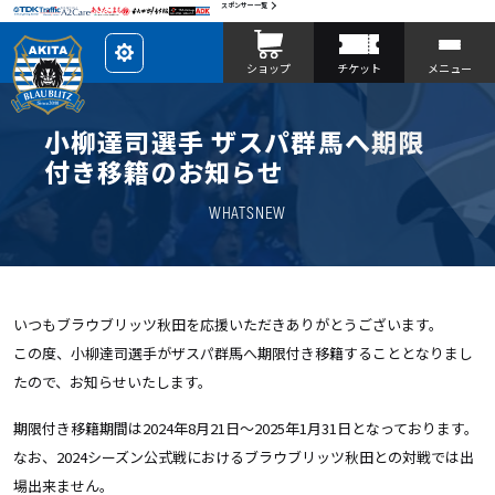
スポンサー一覧
レ
ショップ
チケット
メニュー
イ
ア
ウ
ト
を
小柳達司選手 ザスパ群馬へ期限
カ
ス
付き移籍のお知らせ
タ
マ
イ
WHATSNEW
ズ
いつもブラウブリッツ秋田を応援いただきありがとうございます。
この度、小柳達司選手がザスパ群馬へ期限付き移籍することとなりまし
たので、お知らせいたします。
期限付き移籍期間は2024年8月21日～2025年1月31日となっております。
なお、2024シーズン公式戦におけるブラウブリッツ秋田との対戦では出
場出来ません。