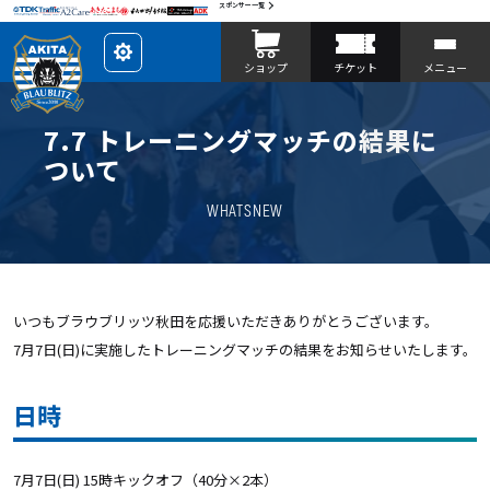
スポンサー一覧
レ
ショップ
チケット
メニュー
イ
ア
ウ
ト
を
7.7 トレーニングマッチの結果に
カ
ス
ついて
タ
マ
イ
WHATSNEW
ズ
いつもブラウブリッツ秋田を応援いただきありがとうございます。
7月7日(日)に実施したトレーニングマッチの結果をお知らせいたします。
日時
7月7日(日) 15時キックオフ（40分×2本）