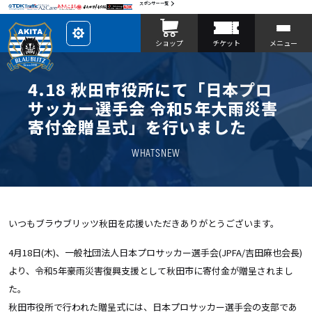
スポンサー一覧
レ
ショップ
チケット
メニュー
イ
ア
ウ
ト
を
4.18 秋田市役所にて「日本プロ
カ
ス
サッカー選手会 令和5年大雨災害
タ
マ
寄付金贈呈式」を行いました
イ
ズ
WHATSNEW
いつもブラウブリッツ秋田を応援いただきありがとうございます。
4月18日(木)、一般社団法人日本プロサッカー選手会(JPFA/吉田麻也会長)
より、令和5年豪雨災害復興支援として秋田市に寄付金が贈呈されまし
た。
秋田市役所で行われた贈呈式には、日本プロサッカー選手会の支部であ