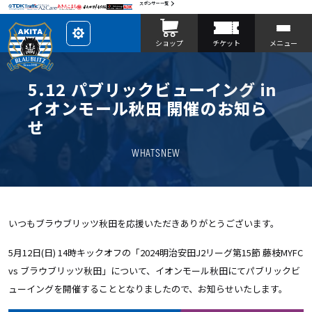
スポンサー一覧
レ
ショップ
チケット
メニュー
イ
ア
ウ
ト
を
5.12 パブリックビューイング in
カ
ス
イオンモール秋田 開催のお知ら
タ
マ
せ
イ
ズ
WHATSNEW
いつもブラウブリッツ秋田を応援いただきありがとうございます。
5月12日(日) 14時キックオフの「2024明治安田J2リーグ第15節 藤枝MYFC
vs ブラウブリッツ秋田」について、イオンモール秋田にてパブリックビ
ューイングを開催することとなりましたので、お知らせいたします。