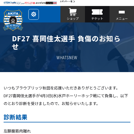
スポンサー一覧
レ
ショップ
チケット
メニュー
イ
ア
ウ
ト
を
DF27 喜岡佳太選手 負傷のお知ら
カ
ス
せ
タ
マ
イ
WHATSNEW
ズ
いつもブラウブリッツ秋田を応援いただきありがとうございます。
DF27喜岡佳太選手が4月3日(水)水戸ホーリーホック戦にて負傷し、以下
のとおり診断を受けましたので、お知らせいたします。
診断結果
左腓腹筋肉離れ