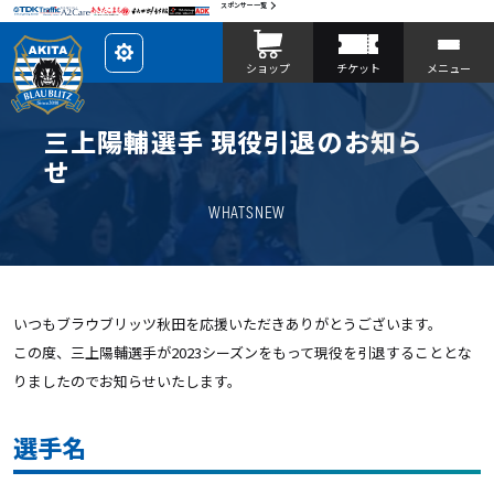
スポンサー一覧
レ
ショップ
チケット
メニュー
イ
ア
ウ
ト
を
三上陽輔選手 現役引退のお知ら
カ
ス
せ
タ
マ
イ
WHATSNEW
ズ
いつもブラウブリッツ秋田を応援いただきありがとうございます。
この度、三上陽輔選手が2023シーズンをもって現役を引退することとな
りましたのでお知らせいたします。
選手名