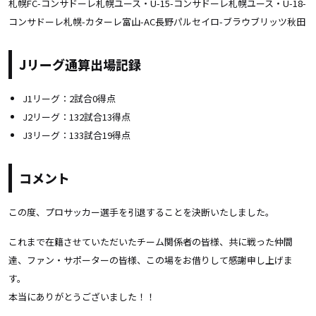
札幌FC-コンサドーレ札幌ユース・U-15-コンサドーレ札幌ユース・U-18-
コンサドーレ札幌-カターレ富山-AC長野パルセイロ-ブラウブリッツ秋田
J
リーグ通算出場記録
J1リーグ：2試合0得点
J2リーグ：132試合13得点
J3リーグ：133試合19得点
コメント
この度、プロサッカー選手を引退することを決断いたしました。
これまで在籍させていただいたチーム関係者の皆様、共に戦った仲間
達、ファン・サポーターの皆様、この場をお借りして感謝申し上げま
す。
本当にありがとうございました！！