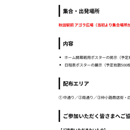
集合・出発場所
秋田駅前 アゴラ広場（当初より集合場所
内容
ホーム開幕戦用ポスターの掲示（予定枚
日程表ポスターの展示（予定枚数500
配布エリア
① 中通り／②南通り／③仲小路商店街・
ご参加いただく皆さまへご
【ご持参いただきたいもの】