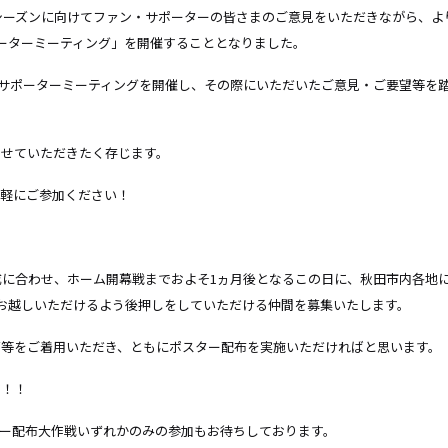
4シーズンに向けてファン・サポーターの皆さまのご意見をいただきながら、
ーターミーティング」を開催することとなりました。
ァン・サポーターミーティングを開催し、その際にいただいたご意見・ご要望等
させていただきたく存じます。
気軽にご参加ください！
完成に合わせ、ホーム開幕戦までおよそ1ヵ月後となるこの日に、秋田市内各地
お越しいただけるよう後押しをしていただける仲間を募集いたします。
ズ等をご着用いただき、ともにポスター配布を実施いただければと思います。
す！！
ー配布大作戦いずれかのみの参加もお待ちしております。