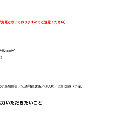
が変更となっておりますのでご注意ください）
数500枚）
枚）
広小路商店街／④通町商店街／⑤大町／⑥新国道（予定）
協力いただきたいこと