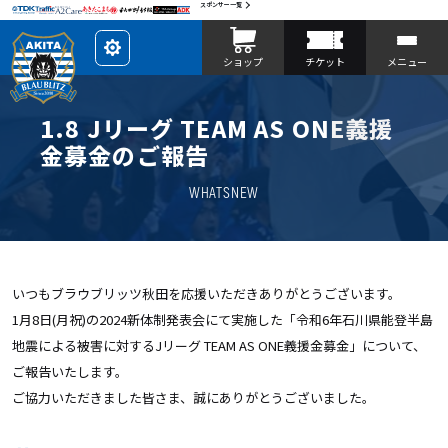
スポンサー一覧
レ
ショップ
チケット
メニュー
イ
ア
ウ
ト
を
1.8 Jリーグ TEAM AS ONE義援
カ
ス
金募金のご報告
タ
マ
イ
WHATSNEW
ズ
いつもブラウブリッツ秋田を応援いただきありがとうございます。
1月8日(月祝)の2024新体制発表会にて実施した「令和6年石川県能登半島
地震による被害に対するJリーグ TEAM AS ONE義援金募金」について、
ご報告いたします。
ご協力いただきました皆さま、誠にありがとうございました。