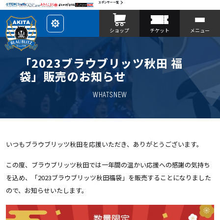
スポンサー一覧
レ
ショップ
チケット
メニュー
イ
ア
ウ
ト
を
「2023ブラウブリッツ秋田 福
カ
ス
袋」販売のお知らせ
タ
マ
イ
WHATSNEW
ズ
いつもブラウブリッツ秋田を応援いただき、ありがとうございます。
この度、ブラウブリッツ秋田では一年間の温かい応援への感謝の気持ち
を込め、「2023ブラウブリッツ秋田福袋」を販売することになりました
ので、お知らせいたします。