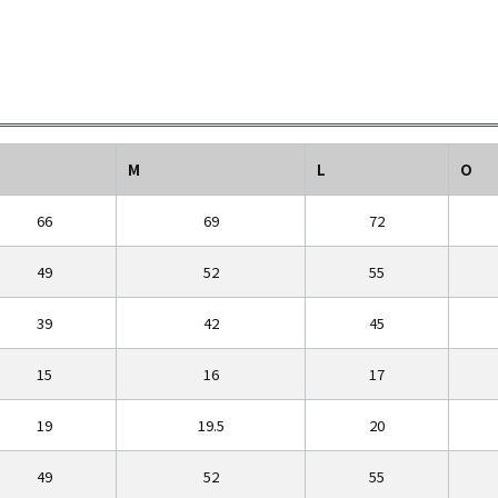
M
L
O
66
69
72
49
52
55
39
42
45
15
16
17
19
19.5
20
49
52
55