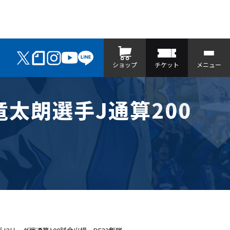
ショップ
チケット
メニュー
竜太朗選手J通算200