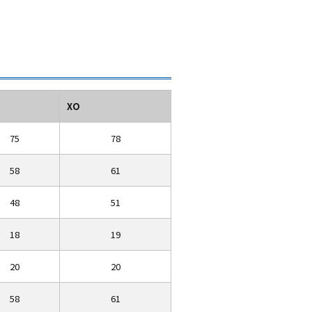
XO
75
78
58
61
48
51
18
19
20
20
58
61