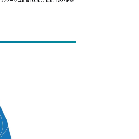
がJ2リーグ戦通算100試合出場、DF33飯尾