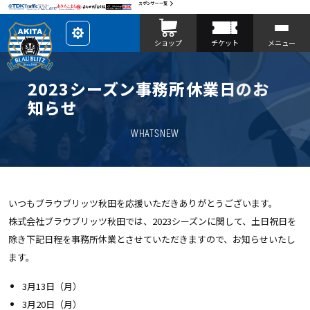
スポンサー一覧
レ
ショップ
チケット
メニュー
イ
ア
ウ
ト
を
2023シーズン事務所休業日のお
カ
ス
知らせ
タ
マ
イ
WHATSNEW
ズ
いつもブラウブリッツ秋田を応援いただきありがとうございます。
株式会社ブラウブリッツ秋田では、2023シーズンに関して、土日祝日を
除き下記日程を事務所休業とさせていただきますので、お知らせいたし
ます。
3月13日（月）
3月20日（月）