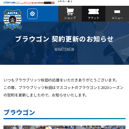
スポンサー一覧
レ
ショップ
チケット
メニュー
イ
ア
ウ
ト
を
ブラウゴン 契約更新のお知らせ
カ
ス
タ
マ
WHATSNEW
イ
ズ
いつもブラウブリッツ秋田の応援をいただきありがとうございます。
この度、ブラウブリッツ秋田はマスコットのブラウゴンと2023シーズン
の契約を更新しましたので、お知らせいたします。
ブラウゴン