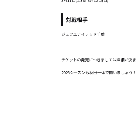
3月11日(土) or 3月12日(日)
対戦相手
ジェフユナイテッド千葉
チケットの発売につきましては詳細が決
2023シーズンも秋田一体で闘いましょう