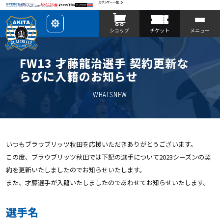
スポンサー一覧
レ
ショップ
チケット
メニュー
イ
ア
ウ
ト
を
FW13 才藤龍治選手 契約更新な
カ
ス
らびに入籍のお知らせ
タ
マ
イ
WHATSNEW
ズ
いつもブラウブリッツ秋田を応援いただきありがとうございます。
この度、ブラウブリッツ秋田では下記の選手について2023シーズンの契
約を更新いたしましたのでお知らせいたします。
また、才藤選手が入籍いたしましたのであわせてお知らせいたします。
選手名