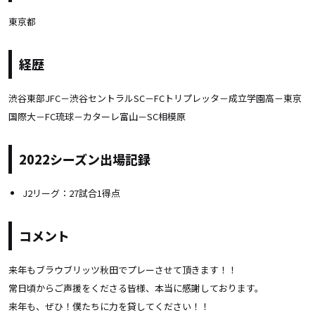
東京都
経歴
渋谷東部JFC－渋谷セントラルSC－FCトリプレッタ－成立学園高－東京
国際大－FC琉球－カターレ富山－SC相模原
2022シーズン出場記録
J2リーグ：27試合1得点
コメント
来年もブラウブリッツ秋田でプレーさせて頂きます！！
常日頃からご声援をくださる皆様、本当に感謝しております。
来年も、ぜひ！僕たちに力を貸してください！！