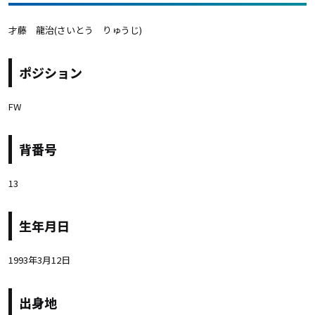
才藤 龍治(さいとう りゅうじ)
ポジション
FW
背番号
13
生年月日
1993年3月12日
出身地