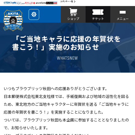
スポンサー一覧
レ
ショップ
チケット
メニュー
イ
ア
ウ
ト
を
「ご当地キャラに応援の年賀状を
カ
ス
書こう！」実施のお知らせ
タ
マ
イ
WHATSNEW
ズ
いつもブラウブリッツ秋田への応援ありがとうございます。
日本郵便株式会社東北支社様では、手紙復興および地域の活性化を図る
ため、東北地方のご当地キャラクターに年賀状を送る「ご当地キャラに
応援の年賀状を書こう！」を実施することになりました。
ついては、ブラウブリッツ秋田も本企画に参加することとなりましたの
で、お知らせいたします。