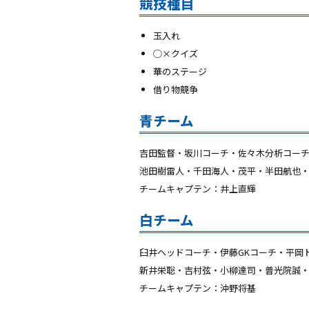
競技種目
玉入れ
◯×クイズ
華のステージ
借り物競争
青チーム
吉田監督・坂川コーチ・佐々木分析コー
池田樹雷人・千田海人・茂平・半田航也
チームキャプテン：井上直輝
白チーム
臼井ヘッドコーチ・伊藤GKコーチ・平岡
新井栄聡・吉村弦・小柳達司・普光院誠
チームキャプテン：沖野将基