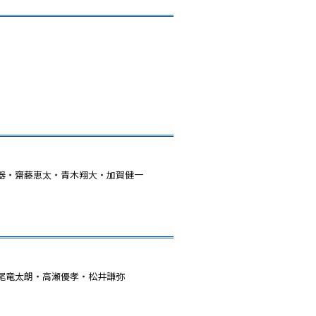
器・齋藤恵太・青木翔大・加賀健一
尾竜太朗・高瀬優孝・松井謙弥