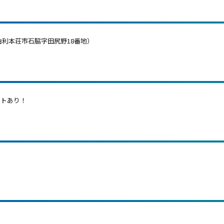
由利本荘市石脇字田尻野18番地）
ントあり
！