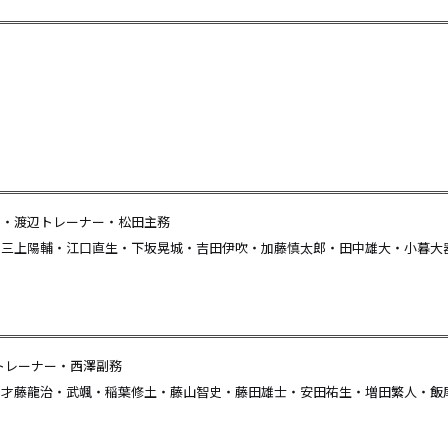
チ・渡辺トレーナー・松田主務
・三上陽輔・江口直生・下坂晃城・吉田伊吹・加藤慎太郎・田中雄大・小暮大
トレーナー・西澤副務
・才藤龍治・武颯・稲葉修土・藤山智史・藤田雄士・安田祐生・増田繁人・飯