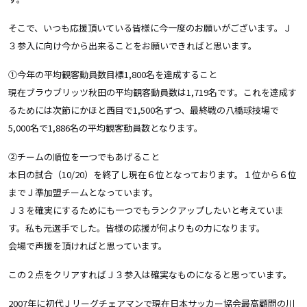
そこで、いつも応援頂いている皆様に今一度のお願いがございます。Ｊ
３参入に向け今から出来ることをお願いできればと思います。
①今年の平均観客動員数目標1,800名を達成すること
現在ブラウブリッツ秋田の平均観客動員数は1,719名です。これを達成す
るためには次節にかほと西目で1,500名ずつ、最終戦の八橋球技場で
5,000名で1,886名の平均観客動員数となります。
②チームの順位を一つでもあげること
本日の試合（10/20）を終了し現在６位となっております。１位から６位
までＪ準加盟チームとなっています。
Ｊ３を確実にするためにも一つでもランクアップしたいと考えていま
す。私も元選手でした。皆様の応援が何よりもの力になります。
会場で声援を頂ければと思っています。
この２点をクリアすればＪ３参入は確実なものになると思っています。
2007年に初代Ｊリーグチェアマンで現在日本サッカー協会最高顧問の川