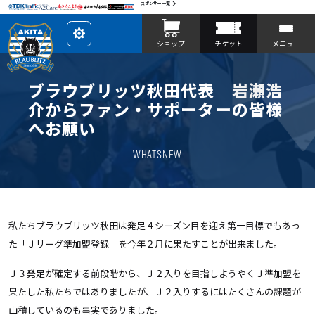
スポンサー一覧
レ
ショップ
チケット
メニュー
イ
ア
ウ
ト
を
ブラウブリッツ秋田代表 岩瀬浩
カ
ス
介からファン・サポーターの皆様
タ
マ
へお願い
イ
ズ
WHATSNEW
私たちブラウブリッツ秋田は発足４シーズン目を迎え第一目標でもあっ
た「Ｊリーグ準加盟登録」を今年２月に果たすことが出来ました。
Ｊ３発足が確定する前段階から、Ｊ２入りを目指しようやくＪ準加盟を
果たした私たちではありましたが、Ｊ２入りするにはたくさんの課題が
山積しているのも事実でありました。