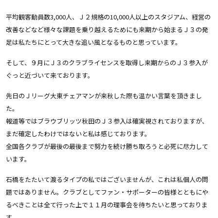
平均観客動員数3,000人、Ｊ２規格の10,000人以上のスタジアム、経営の
改善などなど様々な課題を乗り越えるためにも来期から始まるＪ３の発
足は私たちにとって大きな追い風となるものと思っています。
そして、９月にＪ３のクラブライセンスを取得し来期からのＪ３参入が
ぐっと近づいて来ております。
先日のＪリーグ大東チェアマンが来秋した際も温かい言葉を頂きまし
た。
報道等ではブラウブリッツ秋田のＪ３参入は確実視されておりますが、
まだ確定したわけではないと私は感じております。
全国各クラブが最後の最後まで努力を続け勝ち取ろうと必死に尽力して
います。
石橋をたたいて渡るタイプの私ではございませんが、これは私個人の問
題ではありません。クラブとしてファン・サポーターの皆様とともにや
るべきことは全て行った上で１１月の理事会を待ちたいと思っておりま
す。