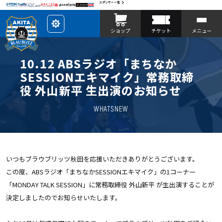
スポンサー一覧
レ
ショップ
チケット
メニュー
イ
ア
ウ
ト
を
10.12 ABSラジオ「まちなか
カ
ス
SESSIONエキマイク」常務取締
タ
マ
役 外山新平 生出演のお知らせ
イ
ズ
WHATSNEW
いつもブラウブリッツ秋田を応援いただきありがとうございます。
この度、ABSラジオ「まちなかSESSIONエキマイク」の1コーナー
「MONDAY TALK SESSION」に常務取締役 外山新平 が生出演することが
決定しましたのでお知らせいたします。