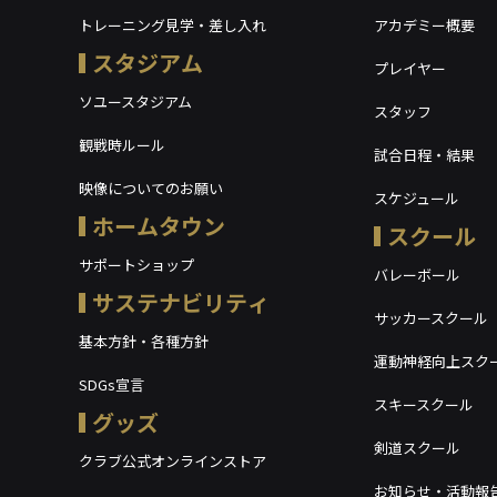
トレーニング見学・差し入れ
アカデミー概要
スタジアム
プレイヤー
ソユースタジアム
スタッフ
観戦時ルール
試合日程・結果
映像についてのお願い
スケジュール
ホームタウン
スクール
サポートショップ
バレーボール
サステナビリティ
サッカースクール
基本方針・各種方針
運動神経向上スク
SDGs宣言
スキースクール
グッズ
剣道スクール
クラブ公式オンラインストア
お知らせ・活動報