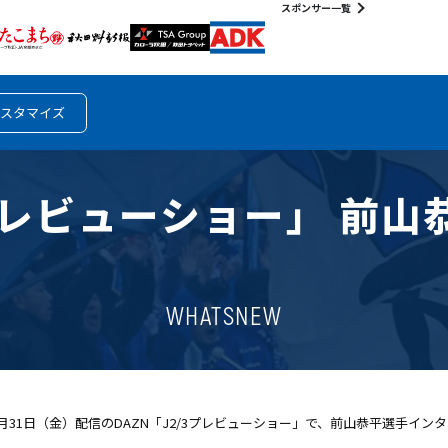
スポンサー一覧
スタマイズ
2/3プレビューショー」 
WHATSNEW
月31日（金）配信のDAZN「J2/3プレビューショー」で、前山恭平選手イ