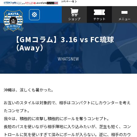
スポンサー一覧
レ
ショップ
チケット
メニュー
イ
ア
ウ
ト
を
【GMコラム】3.16 vs FC琉球
カ
ス
（Away）
タ
マ
イ
WHATSNEW
ズ
沖縄は、涼しくも暑かった。
お互いのスタイルは対象的で、相手はコンパクトにしカウンターを考え
たコンセプト。
我々は、積極的に攻撃し積極的にボールを奪うコンセプト。
長短のパスを使いながら相手陣地に入り込みたいが、芝生も短く、コン
トロールに気を使いすぎて深みにボールが入らない。逆に、相手のカウ