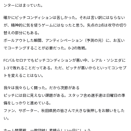
ンターにはまっていた。
確かにピッチコンディションは苦しかった。それは言い訳にはならない
が、精神的に気を使うゲームにはなったと思う。失点の2点は攻守の切り
替えの部分にもある。
ボールアウトした瞬間、アンティシペーション（予測の元）に、お互い
でコーチングすることが必要だった。0-2の敗戦。
FCバルセロナでもピッチコンディションが悪い中、レアル・ソシエダに
1-3で敗れることだってある。ただ、ピッチが悪いからといってコンセプ
トを変えることはない。
我々は我々らしく闘った。だから次節がある
ピッチには目に見えない課題がある。スタッフ含め選手達は日曜日の準
備をしっかりと進めている。
ファン、サポーター、秋田県民の皆さんで大きな後押しをお願いをした
い。
ホーム開幕戦、一致団結し素晴らしい一日にしょう。