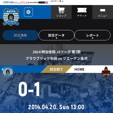
スポンサー一覧
レ
ショップ
チケット
メニュー
イ
ア
ウ
ト
を
カ
試合情報
試合データ
レポート
ス
タ
マ
イ
ズ
2014 明治安田 J3リーグ 第7節
ブラウブリッツ秋田 vs ツエーゲン金沢
AWAY
試合終了
HOME
0
-
1
2014.04.20. Sun 13:00