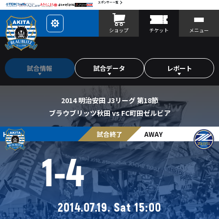
スポンサー一覧
レ
ショップ
チケット
メニュー
イ
ア
ウ
ト
を
カ
試合情報
試合データ
レポート
ス
タ
マ
イ
ズ
2014 明治安田 J3リーグ 第18節
ブラウブリッツ秋田 vs FC町田ゼルビア
HOME
試合終了
AWAY
1
-
4
2014.07.19. Sat 15:00