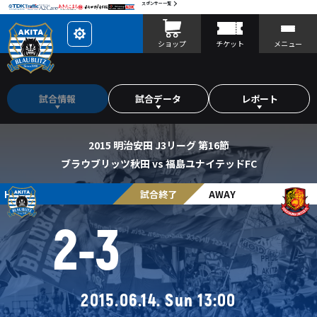
スポンサー一覧
レ
ショップ
チケット
メニュー
イ
ア
ウ
ト
を
カ
試合情報
試合データ
レポート
ス
タ
マ
イ
ズ
2015 明治安田 J3リーグ 第16節
ブラウブリッツ秋田 vs 福島ユナイテッドFC
HOME
試合終了
AWAY
2
-
3
2015.06.14. Sun 13:00