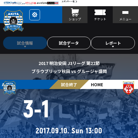
スポンサー一覧
レ
ショップ
チケット
メニュー
イ
ア
ウ
ト
を
カ
試合情報
試合データ
レポート
ス
タ
マ
イ
ズ
2017 明治安田 J3リーグ 第22節
ブラウブリッツ秋田 vs グルージャ盛岡
AWAY
試合終了
HOME
3
-
1
2017.09.10. Sun 13:00