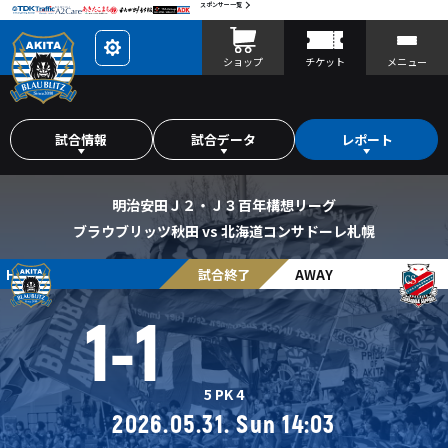
スポンサー一覧
レ
ショップ
チケット
メニュー
イ
ア
ウ
ト
を
カ
試合情報
試合データ
レポート
ス
タ
マ
イ
ズ
明治安田Ｊ２・Ｊ３百年構想リーグ
ブラウブリッツ秋田 vs 北海道コンサドーレ札幌
HOME
試合終了
AWAY
1
-
1
5
PK
4
2026.05.31. Sun 14:03