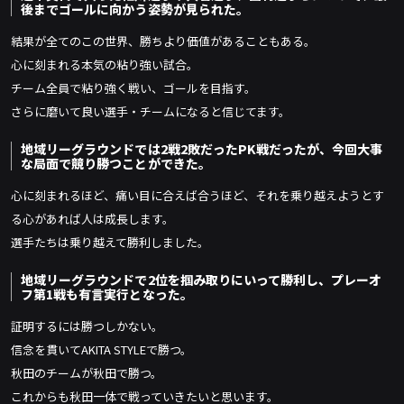
後までゴールに向かう姿勢が見られた。
結果が全てのこの世界、勝ちより価値があることもある。
心に刻まれる本気の粘り強い試合。
チーム全員で粘り強く戦い、ゴールを目指す。
さらに磨いて良い選手・チームになると信じてます。
地域リーグラウンドでは2戦2敗だったPK戦だったが、今回大事
な局面で競り勝つことができた。
心に刻まれるほど、痛い目に合えば合うほど、それを乗り越えようとす
る心があれば人は成長します。
選手たちは乗り越えて勝利しました。
地域リーグラウンドで2位を掴み取りにいって勝利し、プレーオ
フ第1戦も有言実行となった。
証明するには勝つしかない。
信念を貫いてAKITA STYLEで勝つ。
秋田のチームが秋田で勝つ。
これからも秋田一体で戦っていきたいと思います。