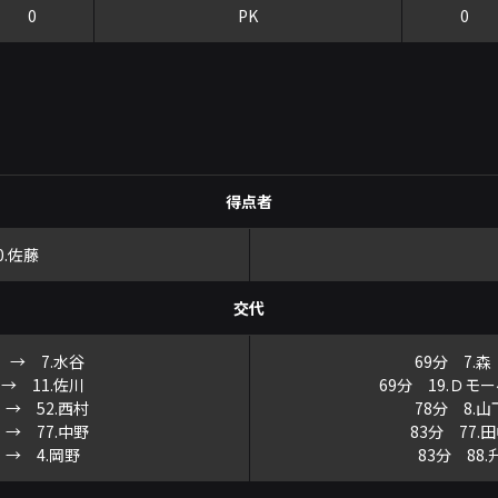
0
PK
0
得点者
0.佐藤
交代
田 → 7.水谷
69分 7.
 → 11.佐川
69分 19.Ｄモ
 → 52.西村
78分 8.
 → 77.中野
83分 77.
 → 4.岡野
83分 88