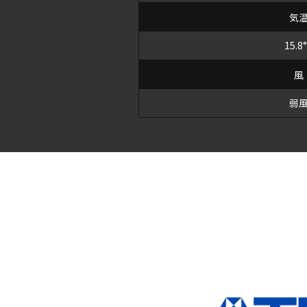
気
15.8
風
弱