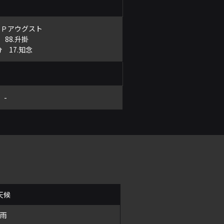
0.Ｐアウグスト
 88.升掛
分 17.知念
-
天候
雨