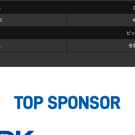
温
°C
ピ
風
全
TOP SPONSOR