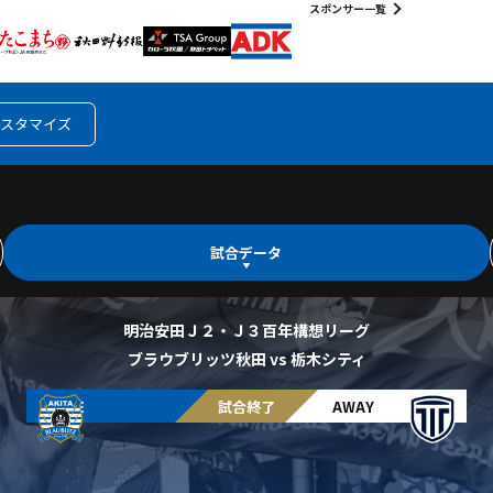
スポンサー一覧
スタマイズ
試合データ
明治安田Ｊ２・Ｊ３百年構想リーグ
ブラウブリッツ秋田 vs 栃木シティ
HOME
試合終了
AWAY