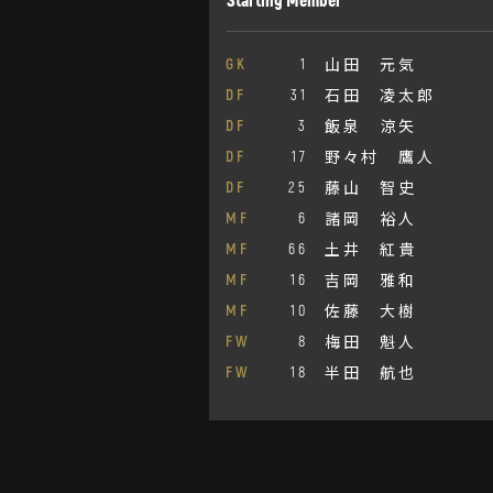
山田 元気
GK
1
石田 凌太郎
DF
31
飯泉 涼矢
DF
3
野々村 鷹人
DF
17
藤山 智史
DF
25
諸岡 裕人
MF
6
土井 紅貴
MF
66
吉岡 雅和
MF
16
佐藤 大樹
MF
10
梅田 魁人
FW
8
半田 航也
FW
18