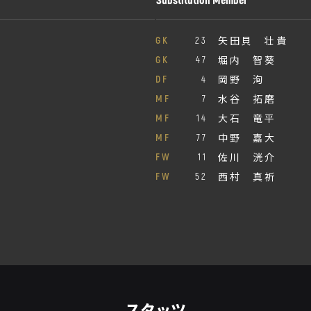
矢田貝 壮貴
GK
23
堀内 智葵
GK
47
岡野 洵
DF
4
水谷 拓磨
MF
7
大石 竜平
MF
14
中野 嘉大
MF
77
佐川 洸介
FW
11
西村 真祈
FW
52
スタッツ