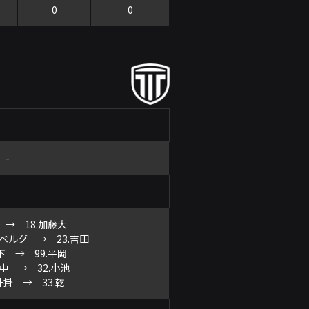
0
0
-
森 → 18.加藤大
ーベルグ → 23.吉田
山下 → 99.平岡
田中 → 32.小池
.升掛 → 33.乾