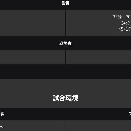
警告
33分 2
34分
45+1
退場者
試合環境
者数
1人