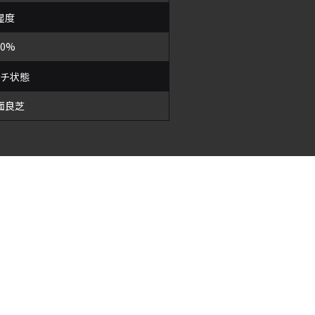
湿度
90%
ッチ状態
面良芝