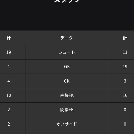
計
データ
計
19
シュート
11
4
GK
19
4
CK
3
10
直接FK
16
2
間接FK
0
2
オフサイド
0