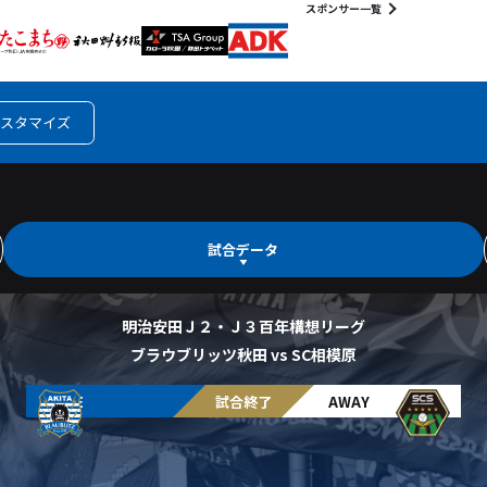
スポンサー一覧
スタマイズ
試合データ
明治安田Ｊ２・Ｊ３百年構想リーグ
ブラウブリッツ秋田 vs SC相模原
HOME
試合終了
AWAY