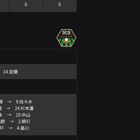
0
0
 14.安藤
安藤 → 9.佐々木
川畑 → 24.杉本蓮
徳永 → 10.中山
.高野 → 2.綿引
神戸 → 4.島川