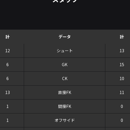
計
データ
計
12
シュート
13
6
GK
15
6
CK
10
13
直接FK
11
1
間接FK
0
1
オフサイド
0