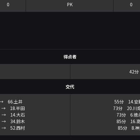
0
PK
0
得点者
42分
交代
→ 66.土井
55分 14.
 → 18.半田
73分 20.
 → 14.大石
73分 6.
 → 34.鈴木
85分 16
 → 52.西村
85分 8.