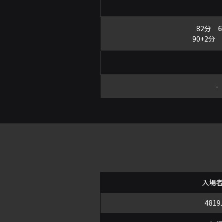
82分 6
90+2分 
-
入場
481