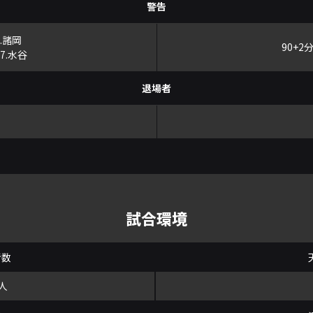
警告
.諸岡
90+2
7.水谷
退場者
試合環境
者数
9人