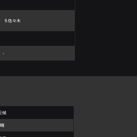
分 9.佐々木
-
天候
晴