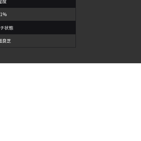
湿度
31%
ッチ状態
面良芝