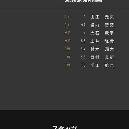
山田 元気
GK
1
堀内 智葵
GK
47
大石 竜平
MF
14
土井 紅貴
MF
66
鈴木 翔大
FW
34
西村 真祈
FW
52
半田 航也
FW
18
スタッツ