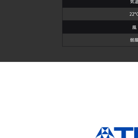
気
22°
風
弱