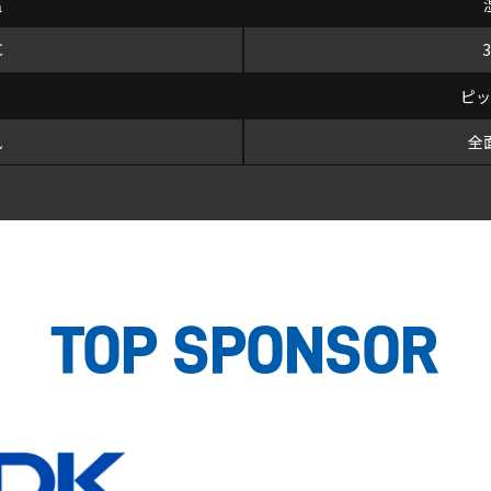
温
C
ピ
風
全
TOP SPONSOR