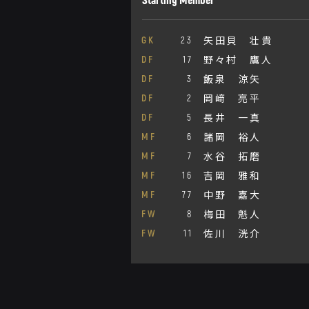
矢田貝 壮貴
GK
23
野々村 鷹人
DF
17
飯泉 涼矢
DF
3
岡﨑 亮平
DF
2
長井 一真
DF
5
諸岡 裕人
MF
6
水谷 拓磨
MF
7
吉岡 雅和
MF
16
中野 嘉大
MF
77
梅田 魁人
FW
8
佐川 洸介
FW
11