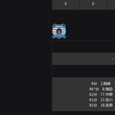
0
0
-
9分 2.岡﨑 
46*分 8.梅田
61分 77.中野
61分 11.佐川
81分 16.吉岡