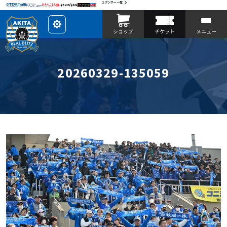
スポンサー一覧
レ
ショップ
チケット
メニュー
イ
ア
ウ
ト
を
カ
20260329-135059
ス
タ
マ
イ
ズ